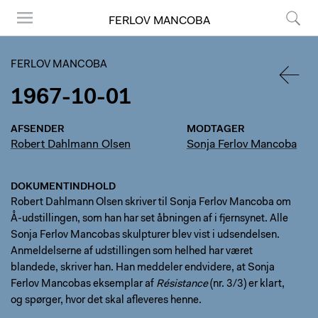
FERLOV MANCOBA
Menu
Søg
FERLOV MANCOBA
1967-10-01
TILBA
AFSENDER
MODTAGER
Robert Dahlmann Olsen
Sonja Ferlov Mancoba
DOKUMENTINDHOLD
Robert Dahlmann Olsen skriver til Sonja Ferlov Mancoba om
Å-udstillingen, som han har set åbningen af i fjernsynet. Alle
Sonja Ferlov Mancobas skulpturer blev vist i udsendelsen.
Anmeldelserne af udstillingen som helhed har været
blandede, skriver han. Han meddeler endvidere, at Sonja
Ferlov Mancobas eksemplar af
Résistance
(nr. 3/3) er klart,
og spørger, hvor det skal afleveres henne.