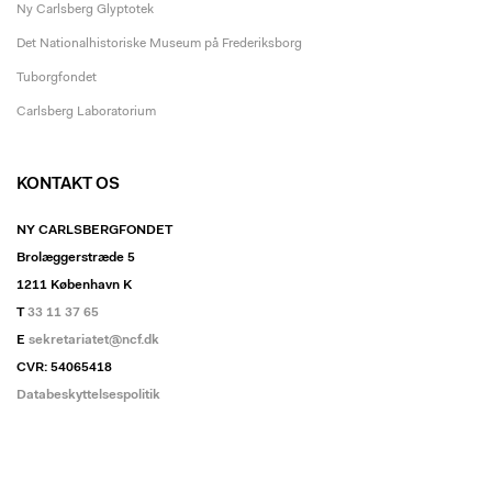
Ny Carlsberg Glyptotek
Det Nationalhistoriske Museum på Frederiksborg
Tuborgfondet
Carlsberg Laboratorium
KONTAKT OS
NY CARLSBERGFONDET
Brolæggerstræde 5
1211 København K
T
33 11 37 65
E
sekretariatet@ncf.dk
CVR: 54065418
Databeskyttelsespolitik