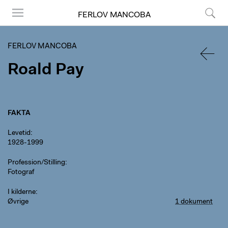
FERLOV MANCOBA
Menu
Søg
FERLOV MANCOBA
Roald Pay
TILBA
FAKTA
Levetid
1928-1999
Profession/Stilling
Fotograf
I kilderne
Øvrige
1 dokument