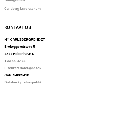
Tuborgfondet
Carlsberg Laboratorium
KONTAKT OS
NY CARLSBERGFONDET
Brolæggerstræde 5
1211 København K
T
33 11 37 65
E
sekretariatet@ncf.dk
CVR: 54065418
Databeskyttelsespolitik