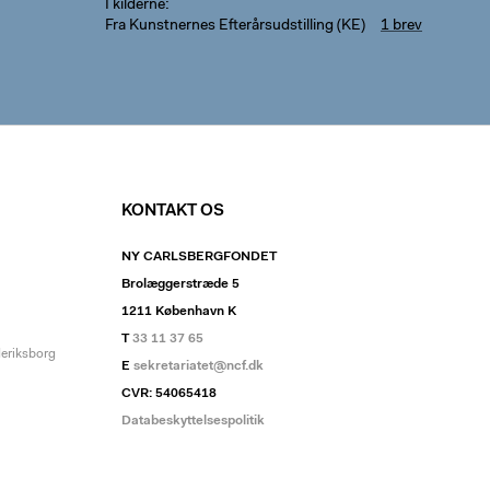
I kilderne
Fra Kunstnernes Efterårsudstilling (KE)
1 brev
KONTAKT OS
NY CARLSBERGFONDET
Brolæggerstræde 5
1211 København K
T
33 11 37 65
deriksborg
E
sekretariatet@ncf.dk
CVR: 54065418
Databeskyttelsespolitik