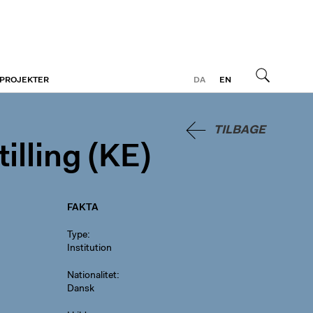
 PROJEKTER
DA
EN
Søg
TILBAGE
illing (KE)
FAKTA
Type
Institution
Nationalitet
Dansk