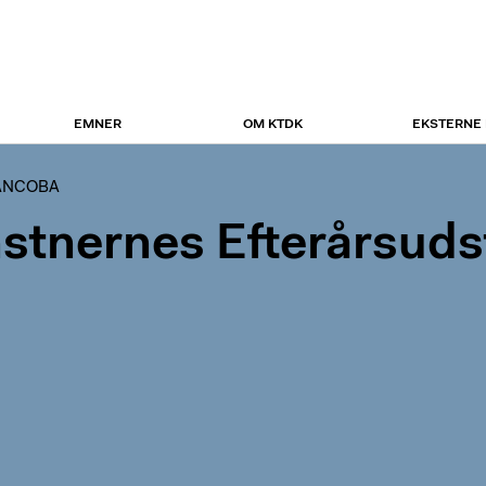
EMNER
OM KTDK
EKSTERNE
ANCOBA
stnernes Efterårsudst