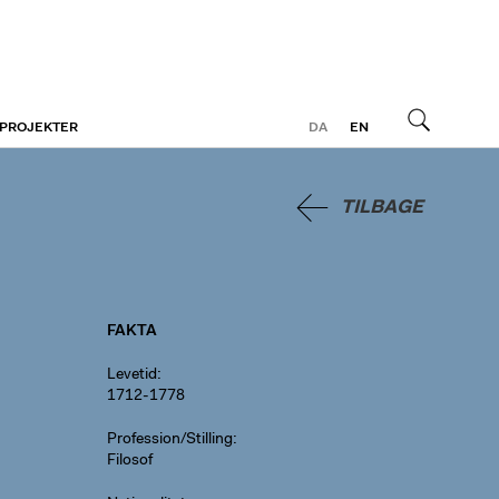
 PROJEKTER
DA
EN
Søg
TILBAGE
FAKTA
Levetid
1712-1778
Profession/Stilling
Filosof