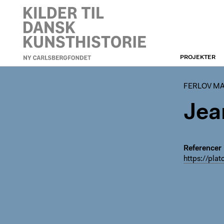
PROJEKTER
FERLOV MANCOBA
FERLOV M
Jea
Referencer
https://plat