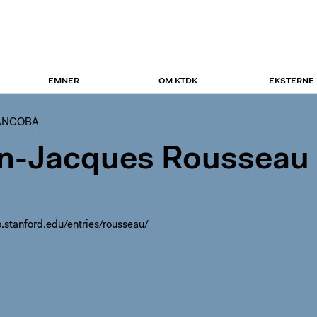
EMNER
OM KTDK
EKSTERNE
ANCOBA
n-Jacques Rousseau
o.stanford.edu/entries/rousseau/