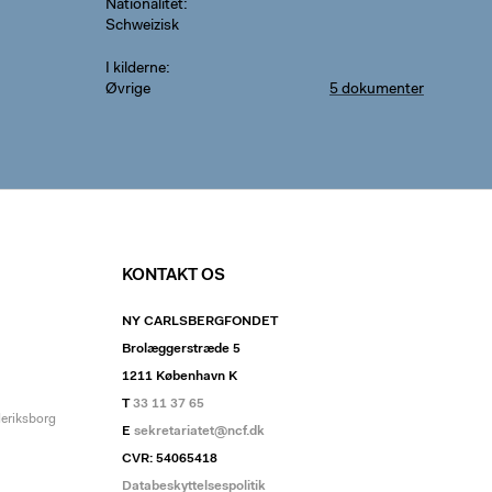
Nationalitet
Schweizisk
I kilderne
Øvrige
5 dokumenter
KONTAKT OS
NY CARLSBERGFONDET
Brolæggerstræde 5
1211 København K
T
33 11 37 65
deriksborg
E
sekretariatet@ncf.dk
CVR: 54065418
Databeskyttelsespolitik